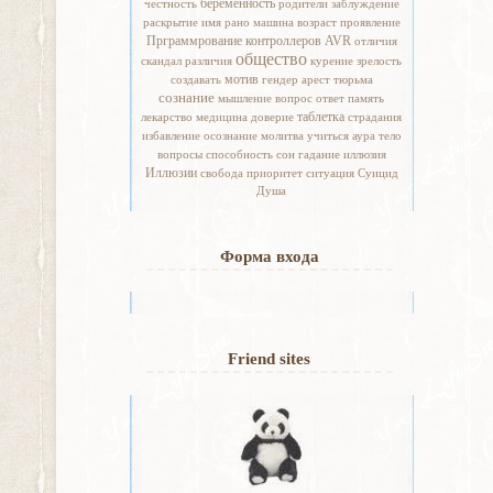
беременность
честность
родители
заблуждение
раскрытие
имя
рано
машина
возраст
проявление
Прграммрование контроллеров AVR
отличия
общество
скандал
различия
курение
зрелость
мотив
создавать
гендер
арест
тюрьма
сознание
мышление
вопрос
ответ
память
таблетка
лекарство
медицина
доверие
страдания
избавление
осознание
молитва
учиться
аура
тело
вопросы
способность
сон
гадание
иллюзия
Иллюзии
свобода
приоритет
ситуация
Суицид
Душа
Форма входа
Friend sites