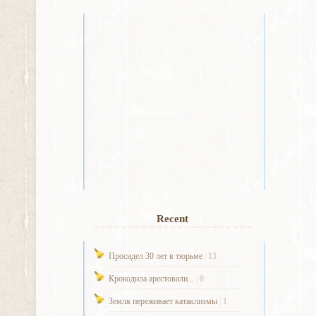
Recent
Просидел 30 лет в тюрьме
|
13
Крокодила арестовали...
|
0
Земля переживает катаклизмы
|
1