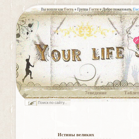
Вы вошли как
Гость
Группа
Гости
Добро пожаловать,
Гос
♠
♠
7еведение
Табле
Истины великих