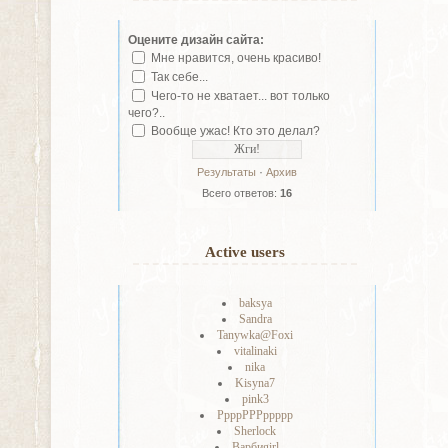
Оцените дизайн сайта:
Мне нравится, очень красиво!
Так себе...
Чего-то не хватает... вот только
чего?..
Вообще ужас! Кто это делал?
·
Результаты
Архив
Всего ответов:
16
Active users
baksya
Sandra
Tanywka@Foxi
vitalinaki
nika
Kisyna7
pink3
РрррРРРррррр
Sherlock
Варбиgirl