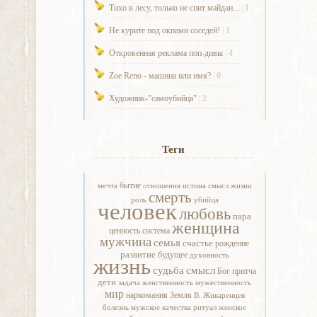
Тихо в лесу, только не спит майдан...
|
1
Не курите под окнами соседей!
|
1
Откровенная реклама поп-дивы
|
4
Zoe Reno - машина или имя?
|
0
Художник-"самоубийца"
|
2
Теги
бытие
мечта
отношения
истина
смысл жизни
смерть
роль
убийца
человек
любовь
пара
женщина
ценность
система
мужчина
семья
счастье
рождение
развитие
будущее
духовность
жизнь
судьба
смысл
Бог
притча
дети
задача
женственность
мужественность
мир
наркомания
Земля
В. Жикаренцев
болезнь
мужское
качества
ритуал
женское